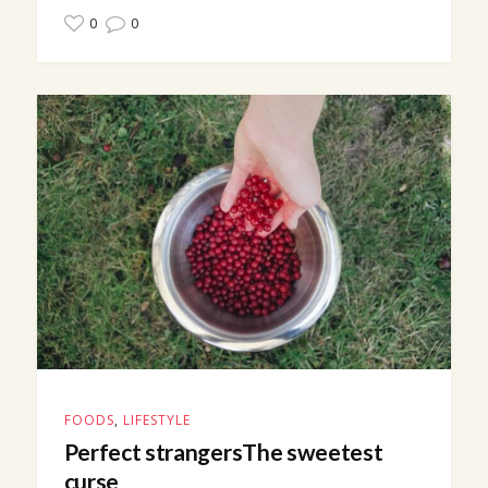
0
0
FOODS
,
LIFESTYLE
Perfect strangersThe sweetest
curse