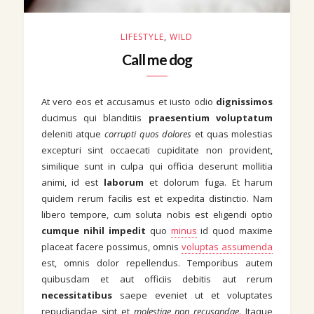
LIFESTYLE
,
WILD
Call me dog
At vero eos et accusamus et iusto odio
dignissimos
ducimus qui blanditiis
praesentium voluptatum
deleniti atque
corrupti quos dolores
et quas molestias
excepturi sint occaecati cupiditate non provident,
similique sunt in culpa qui officia deserunt mollitia
animi, id est
laborum
et dolorum fuga. Et harum
quidem rerum facilis est et expedita distinctio. Nam
libero tempore, cum soluta nobis est eligendi optio
cumque nihil impedit
quo
minus
id quod maxime
placeat facere possimus, omnis
voluptas assumenda
est, omnis dolor repellendus. Temporibus autem
quibusdam et aut officiis debitis aut rerum
necessitatibus
saepe eveniet ut et voluptates
repudiandae sint et
molestiae non recusandae
. Itaque