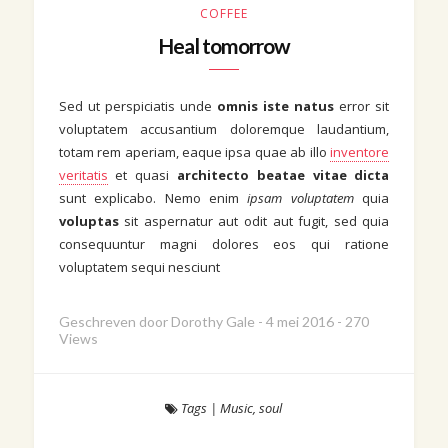
COFFEE
Heal tomorrow
Sed ut perspiciatis unde
omnis iste natus
error sit
voluptatem accusantium doloremque laudantium,
totam rem aperiam, eaque ipsa quae ab illo
inventore
veritatis
et quasi
architecto beatae vitae dicta
sunt explicabo. Nemo enim
ipsam voluptatem
quia
voluptas
sit aspernatur aut odit aut fugit, sed quia
consequuntur magni dolores eos qui ratione
voluptatem sequi nesciunt
Geschreven door
Dorothy Gale
-
4 mei 2016
-
270
Views
Tags
|
Music
,
soul