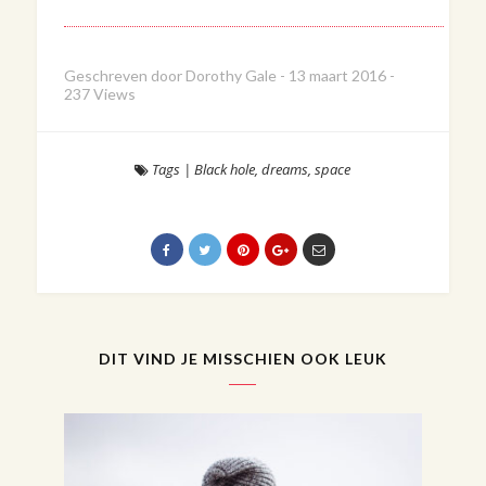
Geschreven door
Dorothy Gale
-
13 maart 2016
-
237 Views
Tags
|
Black hole
,
dreams
,
space
DIT VIND JE MISSCHIEN OOK LEUK