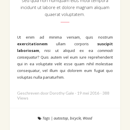
sed quia non numquam eius modi tempora
incidunt ut labore et dolore magnam aliquam
quaerat voluptatem.
Ut enim ad minima veniam, quis nostrum
exercitationem
ullam corporis
suscipit
laboriosam
, nisi ut aliquid ex ea
commodi
consequatur
? Quis autem vel eum iure reprehenderit
qui in ea voluptate velit esse quam nihil molestiae
consequatur, vel illum qui dolorem eum fugiat quo
voluptas nulla pariaturhim.
Geschreven door
Dorothy Gale
-
19 mei 2016
-
388
Views
Tags
|
autostop
,
bicycle
,
Wood