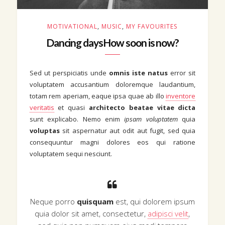
MOTIVATIONAL
,
MUSIC
,
MY FAVOURITES
Dancing daysHow soon is now?
Sed ut perspiciatis unde
omnis iste natus
error sit
voluptatem accusantium doloremque laudantium,
totam rem aperiam, eaque ipsa quae ab illo
inventore
veritatis
et quasi
architecto beatae vitae dicta
sunt explicabo. Nemo enim
ipsam voluptatem
quia
voluptas
sit aspernatur aut odit aut fugit, sed quia
consequuntur magni dolores eos qui ratione
voluptatem sequi nesciunt.
Neque porro
quisquam
est, qui dolorem ipsum
quia dolor sit amet, consectetur,
adipisci velit
,